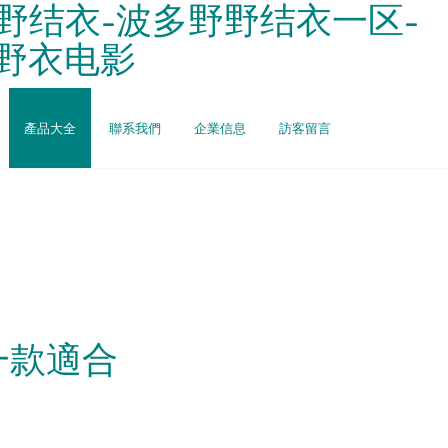
野结衣-波多野野结衣一区-
多野衣电影
產品大全
聯系我們
企業信息
訪客留言
一款適合