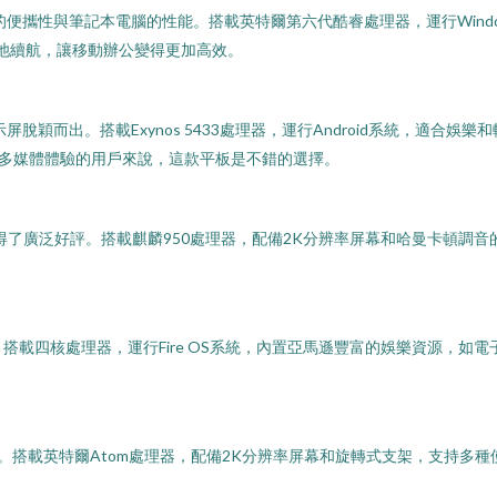
電腦的便攜性與筆記本電腦的性能。搭載英特爾第六代酷睿處理器，運行Windows
時的電池續航，讓移動辦公變得更加高效。
顯示屏脫穎而出。搭載Exynos 5433處理器，運行Android系統，適合娛樂
多媒體體驗的用戶來說，這款平板是不錯的選擇。
贏得了廣泛好評。搭載麒麟950處理器，配備2K分辨率屏幕和哈曼卡頓調音的雙
搭載四核處理器，運行Fire OS系統，內置亞馬遜豐富的娛樂資源，如電
。搭載英特爾Atom處理器，配備2K分辨率屏幕和旋轉式支架，支持多種使用