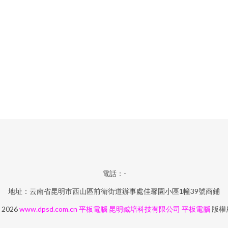
電話：-
地址：云南省昆明市西山區前衛街道辦事處佳馨園小區1幢39號商鋪
© 2026
www.dpsd.com.cn
平板電腦
昆明臧培科技有限公司
平板電腦
版權