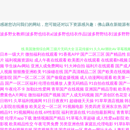
感谢您访问我们的网站，您可能还对以下资源感兴趣：佛山藕在新能源有
亚洲性影院 韩国av理论午夜 伊人婷婷大香蕉 91在现免费看 超碰人妻在线 
波多野女教师|波多野也结衣a|波多野也结衣作品|波多野野结衣|波多野野
线 美国激情综合网 三级片无码大全 豆花传媒91 久久AV潮吹AV 草莓视
日本一级大片
微拍福利在线观看
91香蕉APP
国产二区三区
国产精品性
国产欧美一区二区 日韩欧美综合 最新91视频 超碰碰小说97 国产日韩九九
片
福利视频资源站
成人午夜在线观看
欧美图片在线观看
在线观看h视频
频
学生妹Av网站
亚洲人成免费网站
91大神自拍
福利片在线观看
国产成
人视频
狠狠撸亚洲欧美
91操碰在线
国产高清精品二区
国产欧美在线视频
码爆乳 国产物业视频 老司机激情福利 中文字幕色哟哟 99热福利在线 黑
慰影院
国产一区二区二区
国产偷窥盗摄视频
成人动漫网站观看
欧美第一
品
国产一区二区福利
伦理在线播放
人妻无码精品
91自拍在线观看
国产
香色图 www撸夜夜 国产久久区 人人艹欧美 亚洲国产迷奸Aⅴ 91国产熟女
网
午夜伦不卡
加勒比性爱网
青草国产在线视频
亚洲国产精品导航
欧美
费黄色A片网址
微拍福利国产视频
国产人成无码视频
国产原创区色花堂
日韩91
久草福利视频网
91日日夜夜91
超碰碰天天操
91草草酒店视频
韩
宅男影院 ab天堂中文 豆花在线视频 欧美h喷 色五月婷婷色播 91草莓 
人影院在线播放
欧美足交一区二区
91视频电影
另类四虎
亚洲东京热
国
精品91
91视频网站在线
69性影院
福利资源在线
91自拍最新网址
青青草
吃瓜熟女 福利视频合集 精品久久88 欧美色综合网 午夜精品成人 超碰碰9
喷
伦理片app下载
激情视频国产精品
91草莓久草超碰
成人性爱aa影院
欧
影视
欧美精品性交
午夜宅男免费
另类亚洲色情
家庭乱伦理电影
91草B
国产原创视频在线
国产视频高清
国产丝袜一区
黄色av网址大全
人妻乱视