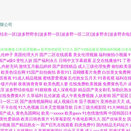
限公司
精品日韩不卡 麻豆h片 五月天海角精品 91色搞 成人无码超碰 狠狠干综合 五月天网页 9
结衣一区|波多野野衣|波多野一区|波多野一区二区|波多野衣|波多野衣电
频在线播放 日本高清视频va 亚州色色影院 97久久 国产91精品探花 蜜桃福利视频 日本在
乱伦种子
美国伦理大片
国产二区在线观看
美女伦理视频
福利偷拍小视频
 美女很黄 人妻热产精品6 亚洲性爱影院 91小视频在线看 东京AvAv 韩日TV色情网站
国产a级0
变性人妖
国产福利永久
日韩中文字幕观看
足交在线播放91
丁香
人内射无码
激情五月极品婷婷
国产剧情精品
成人三级伦理免费
偷怕欧美
欧美色综合网
91国产自拍偷拍
香蕉911
花蝴蝶看片免费
白丝美女免费网
料网曝福利导航 五月五成人网站 天天操天天添 91熟女首页 精品艹爱 欧洲人妻色 日韩
页夜夜
91成人精品视频
蜜桃爱爱视频
乱伦熟女五月天
91香蕉视
福利在
一级片内射
夜夜骑青青草
欧美色图人妻
在线免费欧美视频
免费黄色毛片
熟女 国产tv六区 免费黄色片子 亚洲黄网2025 99性爱视频 韩日123区 欧美色五区 
色淫
波多野结依电影
91狠狠撸
成人深夜电影
精品国产美女剃毛
加勒比熟
在线免费黄A片
久草福利
乱伦家庭
成人午夜免费视频
人妖射精
国产屁屁
日一区二区
国产激情视频网站
成人视频日本
茄子视频污
亚洲色欲天天
成
超碰在线97日本 精品AV国产 日韩操逼视频 亚洲一区在线 91现看网站 国产视频传媒色
产不卡在线
91九色视频
日本天堂视频导航
日本三级光棍影院
91大神精品
国产成人
黄色岛国网站
欧美一xxxxx
欧美gayv
91色情激情网
中国韩国日
1 黑丝影音先锋 麻豆AV影院 日韩色网 性爱欧美成人 超碰人人公开 欧美成人福利社 日
美性爱插插
欧美日韩色黄片
91草莓影院
午夜电影网久久
国产丝袜美女
草B视频
国产精品熟女一
国产巨乳在线观看
四虎免费91
国内精品无码短片
国产成人在线网站
久草视频资源站
综合五月香
成人app在线
四虎试看
9