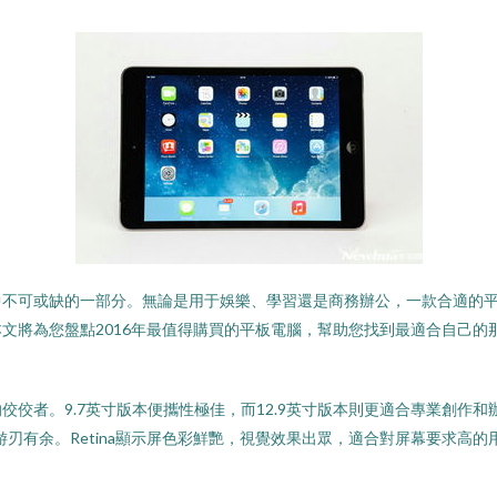
缺的一部分。無論是用于娛樂、學習還是商務辦公，一款合適的平板電
本文將為您盤點2016年最值得購買的平板電腦，幫助您找到最適合自己的
。9.7英寸版本便攜性極佳，而12.9英寸版本則更適合專業創作和辦公
刃有余。Retina顯示屏色彩鮮艷，視覺效果出眾，適合對屏幕要求高的