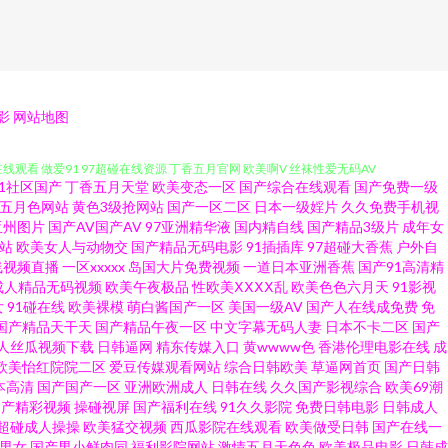
1青青碰 日韩色网wy 成人超碰网97 久久rp 无码午夜影院 91亚洲色图在
影
网站地图
线观看 做爱91 97超碰在线资源 丁香五月官网 欧美啊V 丝袜性爱无码AV
91社区国产
丁香五月天堂
欧美变态一区
国产综合在线观看
国产免费一级
 久久精品成人黄色 青青操黄色网址 丝袜玉足射 51国产成人自拍 97超碰无
五月色网站
黄色3级抢网站
国产一区二区
日本一级婬片
久久免费手机视
亚州图片
国产AV国产AV
97亚洲精华液
国内精自线
国产精品3级片
成年女
站
欧美女人与动物交
国产精品无码电影
91插插库
97超碰大香蕉
户外自
透B 超碰99在线老妇 黄色网页免费看 黄色小视频WW 人妻人人爱 五月丁
线视频直播
一区xxxxx
岛国大片免费视频
一道日本亚洲香蕉
国产91高清精
成人精品无码视频
欧美午夜极品
性欧美ⅩⅩⅩⅩ乱
欧美色色六月天
91影视
五月花导航 做爱片导航 99欧美操碰 豆花91在线观看 欧美色图片 视频综合久
女
91碰在线
欧美裸模
萌白酱国产一区
美国一级AV
国产人在线成免费
免
国产精品天干天
国产精品午夜一区
中文字幕无码人妻
日本不卡二区
国产
人丝瓜视频下载
日韩逼网
精东传媒入口
黄wwww色
香港伦理电影在线
成
 老湿机午夜无码 日美肏屄视频 伊人久操综合在线 欧美黑人大吊视频 91豆花
欧美怡红院院二区
爱豆传媒观看网站
综合日韩欧美
草逼网首页
国产日韩
本高清
国产国产一区
亚洲欧洲成人
日韩在线
久久国产影视综合
欧美69潮
韩ts另类人妖 亚洲另类色图 91免费网站 国产久久区 久久加勒比久久 日本
国产精彩视频
操碰视屏
国产福利在线
91久久影院
免费日韩电影
日韩成人
超碰成人操操
欧美猛交视频
西瓜影院在线观看
欧美做受日韩
国产在线一
1男女
国产男小鲜肉同
福利影院网站
激情五月天色色
欧美极品电影
日韩成