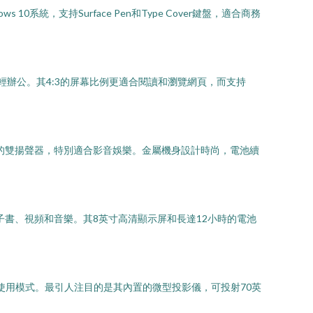
 10系統，支持Surface Pen和Type Cover鍵盤，適合商務
和輕辦公。其4:3的屏幕比例更適合閱讀和瀏覽網頁，而支持
揚聲器，特別適合影音娛樂。金屬機身設計時尚，電池續
子書、視頻和音樂。其8英寸高清顯示屏和長達12小時的電池
模式。最引人注目的是其內置的微型投影儀，可投射70英